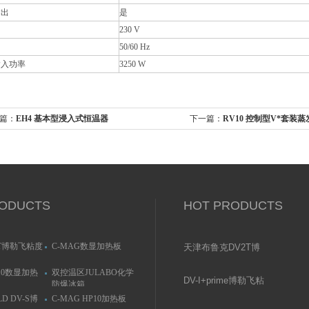
输出
是
230 V
50/60 Hz
输入功率
3250 W
篇：
EH4 基本型浸入式恒温器
下一篇：
RV10 控制型V*套装蒸
ODUCTS
HOT PRODUCTS
T博勒飞粘度
C-MAG数显加热板
天津布鲁克DV2T博
勒飞粘度计
P10数显加热
双控温区JULABO化学
DV-I+prime博勒飞粘
防爆冰箱
度计
LD DV-S博
C-MAG HP10加热板