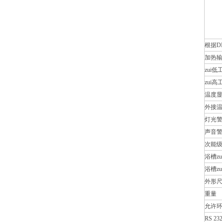
根据DI
加热
zui
zui
温度
外接
灯光
声音
次能
浴槽z
浴槽z
外形
重量
允许
RS 2