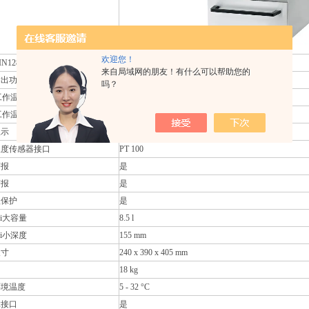
欢迎您！
N12876标识
FL
来自局域网的朋友！有什么可以帮助您的
输出功率
3000 W
吗？
低工作温度
28 °C
高工作温度
300 °C
显示
是
温度传感器接口
PT 100
警报
是
警报
是
级保护
是
ui大容量
8.5 l
ui小深度
155 mm
尺寸
240 x 390 x 405 mm
18 kg
环境温度
5 - 32 °C
32接口
是