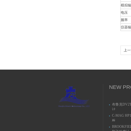
模拟
电压
频率
仪器
上一
NEW PR
布鲁克DV2
计
C-MAG H
板
BROOKFIE