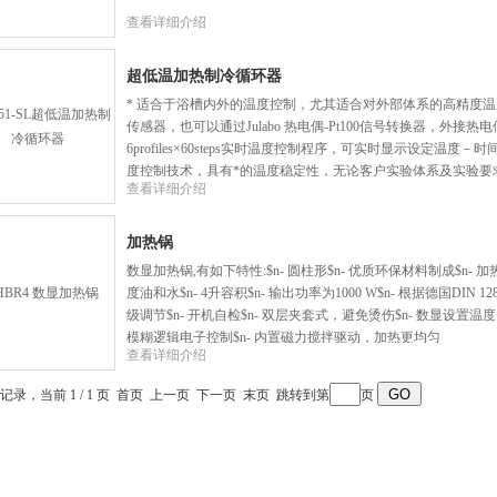
查看详细介绍
超低温加热制冷循环器
* 适合于浴槽内外的温度控制，尤其适合对外部体系的高精度温度
传感器，也可以通过Julabo 热电偶-Pt100信号转换器，外接热
6profiles×60steps实时温度控制程序，可实时显示设定温度－时间
度控制技术，具有*的温度稳定性，无论客户实验体系及实验要
查看详细介绍
加热锅
数显加热锅,有如下特性:$n- 圆柱形$n- 优质环保材料制成$n- 
度油和水$n- 4升容积$n- 输出功率为1000 W$n- 根据德国DI
级调节$n- 开机自检$n- 双层夹套式，避免烫伤$n- 数显设置
模糊逻辑电子控制$n- 内置磁力搅拌驱动，加热更均匀
查看详细介绍
条记录，当前 1 / 1 页 首页 上一页 下一页 末页 跳转到第
页