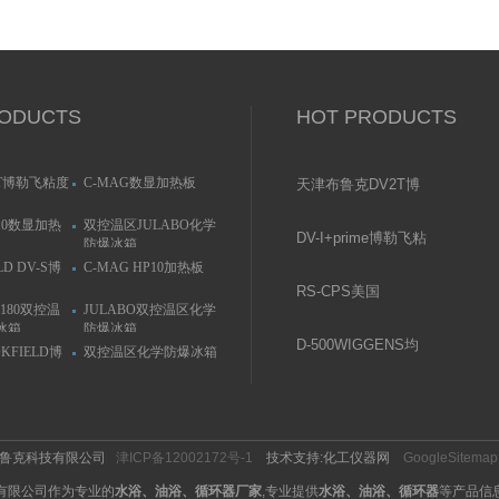
ODUCTS
HOT PRODUCTS
T博勒飞粘度
C-MAG数显加热板
天津布鲁克DV2T博
勒飞粘度计
P10数显加热
双控温区JULABO化学
DV-I+prime博勒飞粘
防爆冰箱
度计
LD DV-S博
C-MAG HP10加热板
RS-CPS美国
C180双控温
JULABO双控温区化学
Brookfield流变仪
冰箱
防爆冰箱
D-­500WIGGENS均
OKFIELD博
双控温区化学防爆冰箱
质分散机
布鲁克科技有限公司
津ICP备12002172号-1
技术支持:化工仪器网
GoogleSitemap
有限公司作为专业的
水浴、油浴、循环器厂家
,专业提供
水浴、油浴、循环器
等产品信