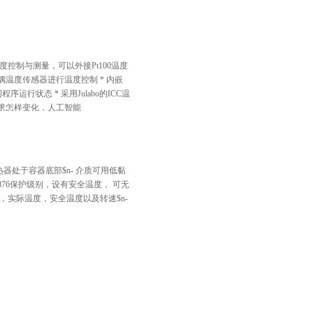
控制与测量，可以外接Pt100温度
电偶温度传感器进行温度控制 * 内嵌
程序运行状态 * 采用Julabo的ICC温
求怎样变化，人工智能
加热器处于容器底部$n- 介质可用低黏
N 12876保护级别，设有安全温度， 可无
温度，实际温度，安全温度以及转速$n-