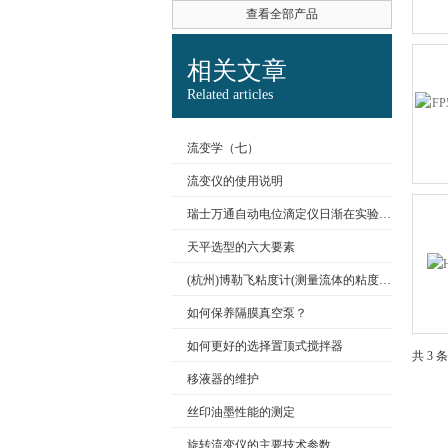
查看全部产品
公司名称
相关文章
Related articles
流变学（七）
流变仪的使用说明
瑞士万通自动电位滴定仪日渐在实验室滴定分析中站稳脚跟
天平选型的六大要素
(杭州)博勒飞粘度计(测量流体的粘度值)
如何保养隔膜真空泵？
如何更好的选择置顶式搅拌器
共 3 
移液器的维护
丝印油墨性能的测定
旋转流变仪的主要技术参数