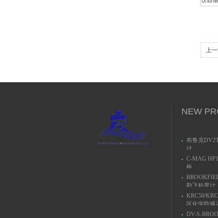
仪器
上一
NEW PR
布鲁克DV2
计
C-MAG H
板
BROOKFIE
勒飞粘度计
KRC50/KR
区化学防爆
DV-S-BRO