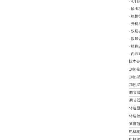
- 4升
- 输出
- 根
- 开
- 双
- 数
- 模
- 内
技术参
加热
加热
加热
调节器波
调节器波
转速
转速
速度
电机
电机