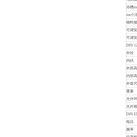
浴槽z
zui
物料
可调安
可调安
DIN 
外径
内径
外部
内部
外形
重量
允许环
允许
DIN 
电压
频率