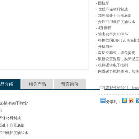
- 圆柱形
- 优质环保材料制成
- 加热器处于容器底部
- 介质可用低黏度油和水
- 4升容积
- 输出功率为1000 W
- 根据德国DIN 1287
- 开机自检
- 双层夹套式，避免烫伤
- 数显设置温度，实际温
- 模糊逻辑电子控制
- 内置磁力搅拌驱动，加
产品介绍
相关产品
留言询价
发邮件给我们：brookfie
分享到：
热锅,有如下特性:
形
质环保材料制成
热器处于容器底部
质可用低黏度油和水