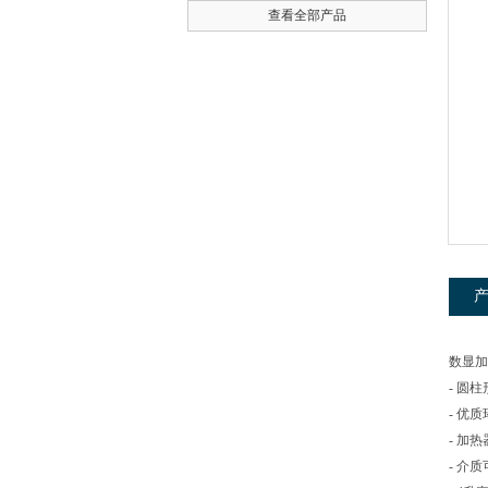
查看全部产品
公司名称
数显加
- 圆柱
- 优
- 加
- 介