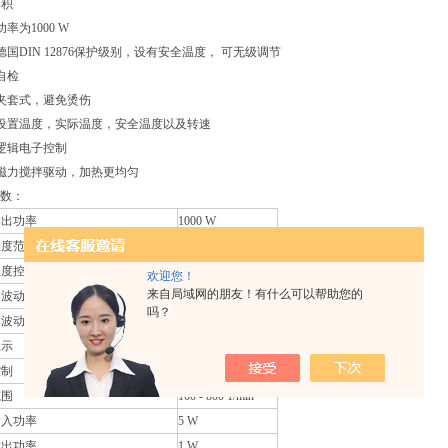
容积
功率为1000 W
据德国DIN 12876保护级别，设有安全温度， 可无级调节
机自检
层夹套式，避免烫伤
显设置温度，实际温度，安全温度以及转速
糊逻辑电子控制
置磁力搅拌驱动，加热更均匀
数：
输出功率
1000 W
温度范围
室温 - 200 °C
温度控制
无级
欢迎您！
来自局域网的朋友！有什么可以帮助您的
动(3升水/90°C)
1 ±K
吗？
动 (3升硅胶油 / 50mPas / 150°C)
2 ±K
显示
LCD
控制
无级
范围
100 - 800 1/min
输入功率
5 W
输出功率
1 W