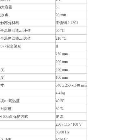
ui大容量
5 l
小注水点
20 mm
接触部分材料
不锈钢 1.4301
全温度回路zui小值
50 °C
全温度回路zui大值
210 °C
12877安全级别
II
250 mm
200 mm
高度
250 mm
高度
160 mm
尺寸
340 x 250 x 340 mm
4.4 kg
境zui高温度
40 °C
相对湿度
80 %
EN 60529 保护方式
IP 21
230 / 115 / 100 V
50/60 Hz