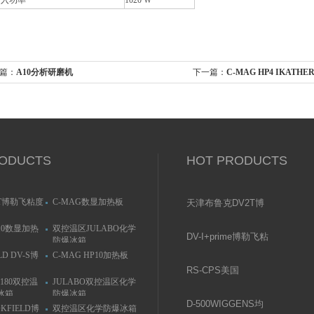
输入功率
1020 W
篇：
A10分析研磨机
下一篇：
C-MAG HP4 IKATH
ODUCTS
HOT PRODUCTS
T博勒飞粘度
C-MAG数显加热板
天津布鲁克DV2T博
勒飞粘度计
P10数显加热
双控温区JULABO化学
DV-I+prime博勒飞粘
防爆冰箱
度计
LD DV-S博
C-MAG HP10加热板
RS-CPS美国
C180双控温
JULABO双控温区化学
Brookfield流变仪
冰箱
防爆冰箱
D-­500WIGGENS均
OKFIELD博
双控温区化学防爆冰箱