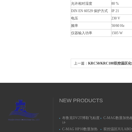
允许相对湿度
80 %
DIN EN 60529 保护方式
IP 21
电压
230 V
频率
50/60 Hz
仪器输入功率
1505 W
上一篇：
KRC50/KRC180双控温
NEW PRODUCTS
布鲁克DV2T博勒飞粘度
C-MAG数显加热
计
C-MAG HP10数显加热
双控温区JULAB