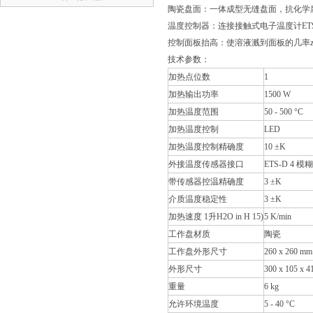
陶瓷盘面：一体成型无缝盘面，抗化学
温度控制器：连接接触式电子温度计ETS-D
控制面板抬高：使溶液溅到面板的几率z
技术参数：
加热点位数
1
加热输出功率
1500 W
加热温度范围
50 - 500 °C
加热温度控制
LED
加热温度控制精确度
10 ±K
外接温度传感器接口
ETS-D 4 
带传感器控温精确度
3 ±K
介质温度稳定性
3 ±K
加热速度 1升H2O in H 15)
5 K/min
工作盘材质
陶瓷
工作盘外形尺寸
260 x 260 mm
外形尺寸
300 x 105 x 
重量
6 kg
允许环境温度
5 - 40 °C