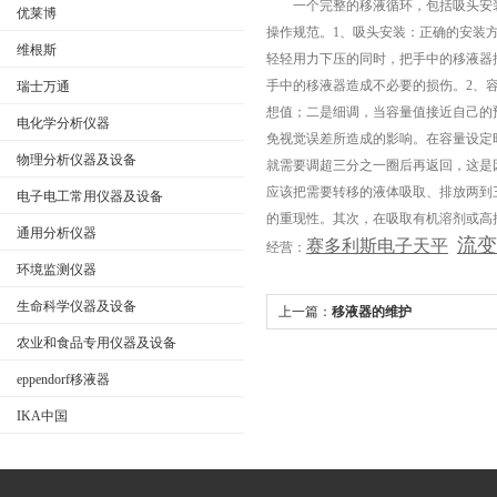
一个完整的移液循环，包括吸头安装
优莱博
操作规范。1、吸头安装：正确的安装
维根斯
轻轻用力下压的同时，把手中的移液器
公司名称
手中的移液器造成不必要的损伤。2、
瑞士万通
想值；二是细调，当容量值接近自己的
电化学分析仪器
免视觉误差所造成的影响。在容量设定
物理分析仪器及设备
就需要调超三分之一圈后再返回，这是
应该把需要转移的液体吸取、排放两到
电子电工常用仪器及设备
的重现性。其次，在吸取有机溶剂或高
通用分析仪器
流变
赛多利斯电子天平
经营：
环境监测仪器
生命科学仪器及设备
上一篇：
移液器的维护
农业和食品专用仪器及设备
eppendorf移液器
IKA中国