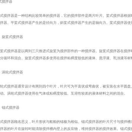
式搅拌器
搅拌器是一种结构比较简单的搅拌器，它的搅拌部件是两片叶片。桨式搅拌器根据叶
拌器。平桨式搅拌器产生的是径向力，斜桨式搅拌器产生的是轴向力。桨式搅拌器使
旋桨式搅拌器
式搅拌器是以两到三只推进式旋桨为搅拌部件的一种搅拌器。旋桨式搅拌器在搅拌时
分循环和混合。旋桨式搅拌器多使用在搅拌粘稠度较低的液体、悬浮液、乳浊液等材
涡轮式搅拌器
式搅拌器通常设计有两到四个叶片，叶片可为平直状或弯曲状，被安装在水平圆盘上
动。涡轮式搅拌器使用在气体或粘稠度较低、互溶性较差的液体材料之间的混合。
锚式搅拌器
搅拌器顾名思义，叶片形状与船舶的锚极为相似。锚式搅拌器的叶片尺寸与搅拌槽尺
拌器的叶片在旋转时能清除搅拌槽内壁上的反应物，维持搅拌器的搅拌效果。锚式搅