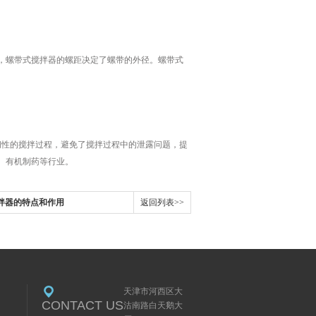
螺带式搅拌器的螺距决定了螺带的外径。螺带式
性的搅拌过程，避免了搅拌过程中的泄露问题，提
、有机制药等行业。
拌器的特点和作用
返回列表>>
天津市河西区大
CONTACT US
沽南路白天鹅大