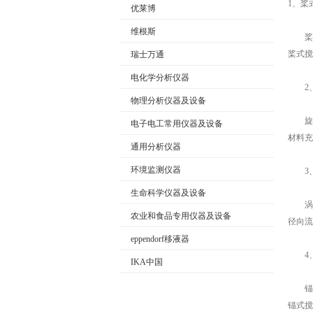
1、桨
优莱博
维根斯
桨式
公司名称
桨式搅
瑞士万通
电化学分析仪器
2、
物理分析仪器及设备
旋桨
电子电工常用仪器及设备
材料充
通用分析仪器
环境监测仪器
3、
生命科学仪器及设备
涡轮
农业和食品专用仪器及设备
径向流
eppendorf移液器
4、
IKA中国
锚式
锚式搅