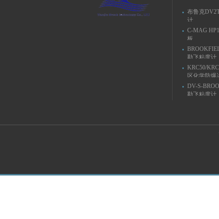
布鲁克DV2
计
C-MAG H
板
BROOKFIE
勒飞粘度计
KRC50/KR
区化学防爆
DV-S-BRO
勒飞粘度计