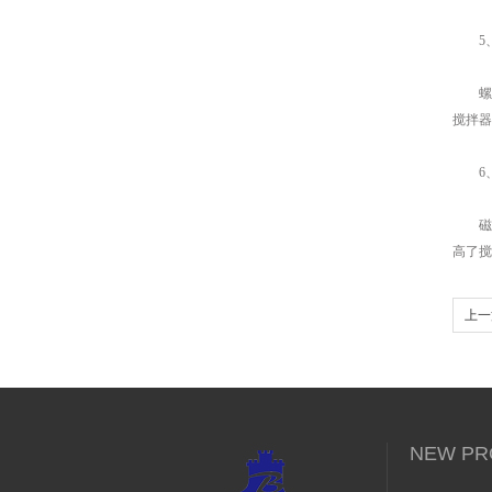
5、
螺带
搅拌器
6、
磁力
高了搅
上一
NEW PR