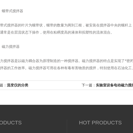
螺带式搅拌器
式搅拌器的叶片为螺带状，螺带的数量为两到三根，被安装在搅拌器中央的螺杆上，
通常是在层流状态下操作，使用在粘稠度高的液体和拟塑性的流体混合。
磁力搅拌器
搅拌器是以磁力耦合器为原理制造的一种搅拌器。磁力搅拌器的特点是实现了*密闭
拌器的工作效率。磁力搅拌器可用在各种有毒有害物质的搅拌，特别使用在石油化工
篇：
流变仪的分类
下一篇：
实验室设备电动磁力搅
ODUCTS
HOT PRODUCTS