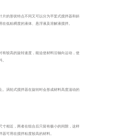
片的形状特点不同又可以分为平桨式搅拌器和斜
用在低粘稠度的液体、悬浮液及溶解液搅拌。
有较高的旋转速度，能迫使材料沿轴向运动，使
料。
。涡轮式搅拌器在旋转时会形成材料高度湍动的
寸相近，两者在组合后只留有极小的间隙，这样
拌器可用在搅拌粘度较高的材料。