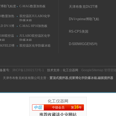
T博勒飞粘度
C-MAG数显加热板
天津布鲁克DV2T博
勒飞粘度计
P10数显加热
双控温区JULABO化学
DV-I+prime博勒飞粘
防爆冰箱
度计
LD DV-S博
C-MAG HP10加热板
RS-CPS美国
C180双控温
JULABO双控温区化学
Brookfield流变仪
冰箱
防爆冰箱
D-­500WIGGENS均
OKFIELD博
双控温区化学防爆冰箱
质分散机
备案号:
津ICP备12002172号-1
技术支持：化工仪器网
GoogleSitemap
管理登
天津市布鲁克科技有限公司主营：
置顶式搅拌器,优莱博化学防爆冰箱,磁驱搅拌器
化工仪器网
16
中级会员
第
年
推荐收藏该企业网站