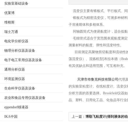
实验室基础设备
流变仪主要有锥板式、平行板式、
优莱博
锥板式为精密流变仪，可测多种材料
维根斯
子溶液熔体和多相体系。
公司名称
同轴圆筒式为便易黏度计，适合低
瑞士万通
毛细管式适合于宽范围表观黏度测定
电化学分析仪器
测量材料的黏度、弹性和流变特性
物理分析仪器及设备
目前测定高聚物剪切黏度和流动性的
荡流变仪）、混炼机型[布拉本德（Bra
电子电工常用仪器及设备
有其优缺点和适用范围，可互相补充。
通用分析仪器
环境监测仪器
天津市布鲁克科技有限公司
代理
的实验室粘度计、在线粘度计、流变仪和
生命科学仪器及设备
分析方面的首要选择。Brookfie
农业和食品专用仪器及设备
品、塑料、日用化工品、化妆品等行业
eppendorf移液器
IKA中国
上一篇：
博勒飞粘度计(得到液体的动