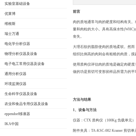
实验室基础设备
前言
优莱博
肉的质地通常与肉的硬度和结构有关。
维根斯
公司名称
量和肉粒的大小。具有高保水性(WHC
瑞士万通
丧失。
电化学分析仪器
大理石纹的脂肪使肉的质地柔软。然而
物理分析仪器及设备
组织比例高的肉则会有粗糙的肉质，摸
电子电工常用仪器及设备
使用质构仪评估肉的质地是确定肉硬度
做的功是剪切可变形状样品所需力的平
通用分析仪器
环境监测仪器
生命科学仪器及设备
方法与结果
农业和食品专用仪器及设备
1、设备与方法
eppendorf移液器
仪器：
CTX 质构仪（100Kg 负载单元）
IKA中国
附件夹具：
TA-KSC-002 Kramer 剪