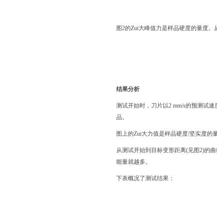
图
2的Zui大峰值力是样品硬度的量度
结果分析
测试开始时，刀片以
2 mm/s的预测试
品。
图上的
Zui大力值是样品硬度/坚实度
从测试开始到目标变形距离
(见图2)
能量就越多。
下表概况了测试结果：