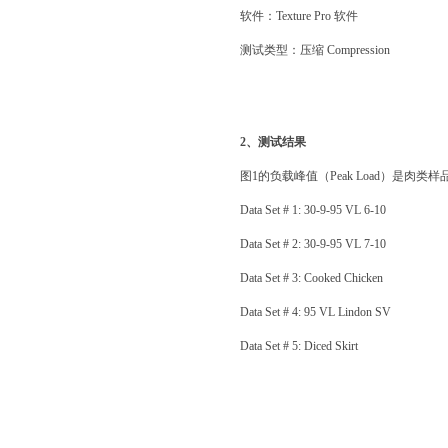
软件：
Texture Pro 软件
测试类型：压缩
Compression
2、测试结果
图
1的负载峰值（Peak Load）是肉类
Data Set # 1: 30-9-95 VL 6-10
Data Set # 2: 30-9-95 VL 7-10
Data Set # 3: Cooked Chicken
Data Set # 4: 95 VL Lindon SV
Data Set # 5: Diced Skirt