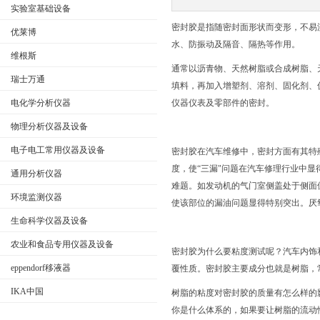
实验室基础设备
密封胶是指随密封面形状而变形，不易
优莱博
水、防振动及隔音、隔热等作用。
维根斯
公司名称
通常以沥青物、天然树脂或合成树脂、
瑞士万通
填料，再加入增塑剂、溶剂、固化剂、
电化学分析仪器
仪器仪表及零部件的密封。
物理分析仪器及设备
电子电工常用仪器及设备
密封胶在汽车维修中，密封方面有其特
度，使
“三漏"问题在汽车修理行业中
通用分析仪器
难题。如发动机的气门室侧盖处于侧面
环境监测仪器
使该部位的漏油问题显得特别突出。厌
生命科学仪器及设备
农业和食品专用仪器及设备
密封胶为什么要粘度测试呢？汽车内饰
eppendorf移液器
覆性质。密封胶主要成分也就是树脂，
IKA中国
树脂的粘度对密封胶的质量有怎么样的
你是什么体系的，如果要让树脂的流动