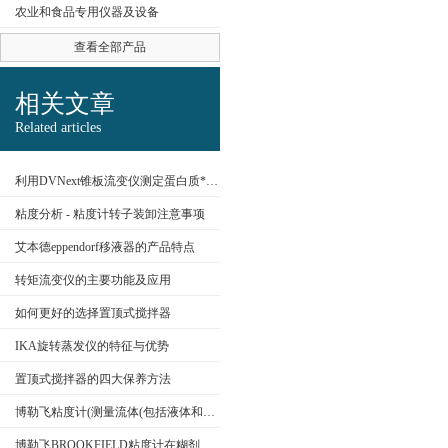
农业和食品专用仪器及设备
查看全部产品
公司名称
相关文章
Related articles
利用DVNext锥板流变仪测定蛋白质**制剂的粘度
粘度分析 - 粘度计转子装卸注意事项
艾本德eppendorf移液器的产品特点
转矩流变仪的主要功能及应用
如何更好的选择置顶式搅拌器
IKA旋转蒸发仪的特征与优势
置顶式搅拌器的四大保养方法
博勒飞粘度计(测量流体(包括液体和气体)粘度)
博勒飞BROOKFIELD粘度计在糊剂的应用