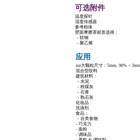
可选附件
温度探针
湿度传感器
参考粉体
壁面摩擦罩材质选择：
-
软钢
-
聚乙烯
应用
zui大颗粒尺寸：
5mm
, 90% < 3m
混合型饮料
建筑材料：
-
水泥
-
粉煤灰
-
石膏
-
熟石灰
化妆品
洗涤剂
食品：
-
谷类食物
-
巧克力
-
面粉
-
调味品
-
香料
&
调味剂