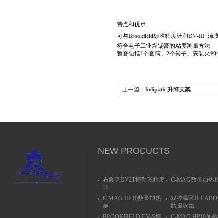
特点和优点
可与
Brookfield
标准粘度计和
DV-III+
流
符合电子工业焊锡膏的粘度测量方法
整套包括
1
个套筒、
2
个转子、安装夹和
上一篇：
helipath 升降支架
NEW PRODUCTS
布鲁克DV2T博勒飞粘度
C-MAG数显加热
计
C-MAG HP10数显加热
双控温区JULAB
板
防爆冰箱
BROOKFIELD DV-S博
C-MAG HP10加