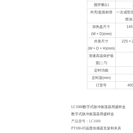
搅拌量(L)
外壳/盘面材质
一次成型
喷涂
加热盘尺寸
14
(W × D)(mm)
外形尺寸
225
× 
(W × D × H)(mm)
溶液高温保护装
置(△T)
定时功能
定时器(min)
订货号
40
LC1000数字式脉冲振荡器用盛样盒
数字式脉冲振荡器用盛样盒
产品货号：LC1000
PT100-05温度传感器支架和夹具