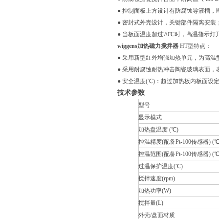
● 控制面板上方设计有防腐蚀导液槽
● 密封式外壳设计，关键部件隔离安
● 当板面温度超过70℃时，高温指示
wiggens加热磁力搅拌器
HT型特点：
● 采用新型红外增强加热单元，为高
● 采用耐腐蚀耐热冲击陶瓷玻璃表面
● 安全温度(℃)：超过加热板内板面设
技术参数
型号
显示模式
加热盘温度 (℃)
控温精度(配备Pt-100传感器) (℃
控温范围(配备Pt-100传感器) (℃
过温保护温度(℃)
搅拌速度(rpm)
加热功率(W)
搅拌量(L)
外壳/盘面材质