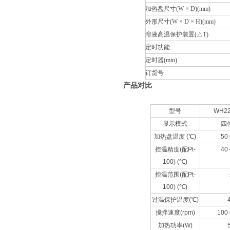
加热盘尺寸(W × D)(mm)
外形尺寸(W × D × H)(mm)
溶液高温保护装置(△T)
定时功能
定时器(min)
订货号
产品对比
型号
WH22
显示模式
四
加热盘温度 (℃)
50
控温精度(配Pt-
40
100) (℃)
控温范围(配Pt-
100) (℃)
过温保护温度(℃)
搅拌速度(rpm)
100
加热功率(W)