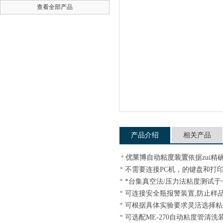
查看全部产品
公司名称
产品介绍
相关产品
优莱博自动粘度装置
依据zui
*
*
不需要连接PC机，的键盘和打
*
*台集真空法/压力法粘度测试
*
可连接安全瓶报警装置,防止样
*
可根据具体实验要求灵活选择粘
*
可选配ME-270自动粘度管清