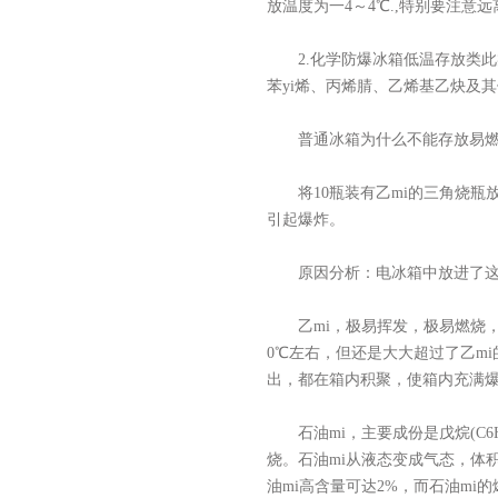
放温度为一4～4℃.,特别要注意远
2.化学防爆冰箱低温存放类此
苯yi烯、丙烯腈、乙烯基乙炔及其
普通冰箱为什么不能存放易燃
将10瓶装有乙mi的三角烧瓶
引起爆炸。
原因分析：电冰箱中放进了这
乙mi，极易挥发，极易燃烧，爆炸
0℃左右，但还是大大超过了乙m
出，都在箱内积聚，使箱内充满
石油mi，主要成份是戊烷(C6H
烧。石油mi从液态变成气态，体积
油mi高含量可达2%，而石油mi