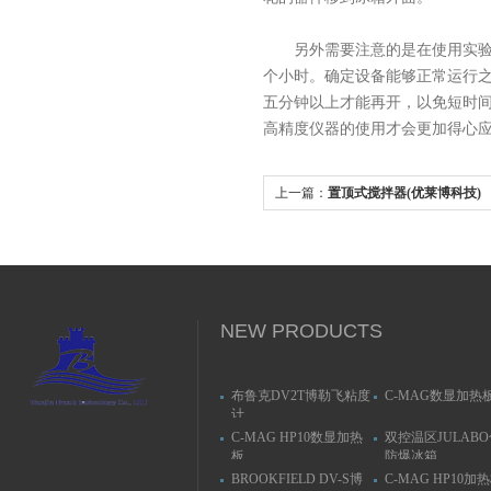
另外需要注意的是在使用实验室
个小时。确定设备能够正常运行
五分钟以上才能再开，以免短时
高精度仪器的使用才会更加得心
上一篇：
置顶式搅拌器(优莱博科技)
NEW PRODUCTS
布鲁克DV2T博勒飞粘度
C-MAG数显加热
计
C-MAG HP10数显加热
双控温区JULAB
板
防爆冰箱
BROOKFIELD DV-S博
C-MAG HP10加