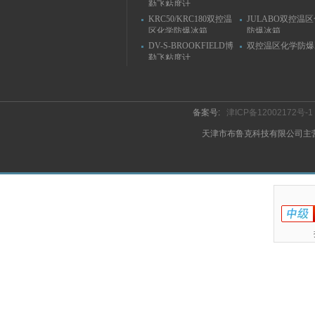
勒飞粘度计
KRC50/KRC180双控温
JULABO双控温
区化学防爆冰箱
防爆冰箱
DV-S-BROOKFIELD博
双控温区化学防爆
勒飞粘度计
备案号:
津ICP备12002172号-1
天津市布鲁克科技有限公司主