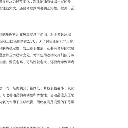
温度和压力经常变化，对压缩油就提出一定的要
能性就愈大。还要考虑到两者的互溶性。此外，必
转式压缩机油在较高温度下使用。对于多数压缩
压缩机出口温度超过220℃。为了保证压缩机**运转、
好的热稳定性，防止积炭生成，还要有良好的抗腐
温度和压力经常变化。对于使用这种制冷剂的冷冻
性能。温度愈高，可能性就愈大，还要考虑到两者
物，同一烃类的分子量降低，其残炭值变小，氧化
，可改善油品的流动性和挥发性。当油品注入压缩
与氧的作用下生成积炭。因此在满足润滑的下尽量