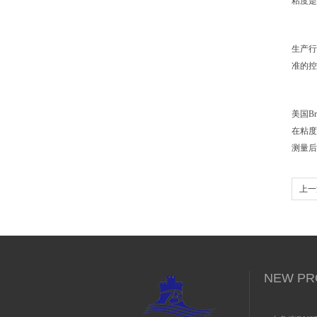
粘度是
生产行
准的控
美国
B
在粘度
测量后
上一
NEW PR