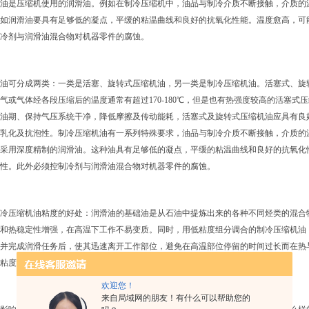
油是压缩机使用的润滑油。例如在制冷压缩机中，油品与制冷介质不断接触，介质的
如润滑油要具有足够低的凝点，平缓的粘温曲线和良好的抗氧化性能。温度愈高，可
冷剂与润滑油混合物对机器零件的腐蚀。
油可分成两类：一类是活塞、旋转式压缩机油，另一类是制冷压缩机油。活塞式、旋
气或气体经各段压缩后的温度通常有超过
170-180℃，但是也有热强度较高的活塞式
油期、保持气压系统干净，降低摩擦及传动能耗，活塞式及旋转式压缩机油应具有良
乳化及抗泡性。制冷压缩机油有一系列特殊要求，油品与制冷介质不断接触，介质的
采用深度精制的润滑油。这种油具有足够低的凝点，平缓的粘温曲线和良好的抗氧化
性。此外必须控制冷剂与润滑油混合物对机器零件的腐蚀。
冷压缩机油粘度的好处：润滑油的基础油是从石油中提炼出来的各种不同烃类的混合
和热稳定性增强，在高温下工作不易变质。同时，用低粘度组分调合的制冷压缩机油
并完成润滑任务后，使其迅速离开工作部位，避免在高温部位停留的时间过长而在热
粘度的油品。
欢迎您！
来自局域网的朋友！有什么可以帮助您的