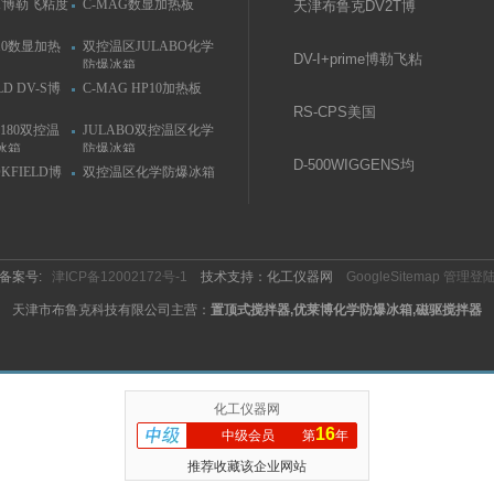
T博勒飞粘度
C-MAG数显加热板
天津布鲁克DV2T博
勒飞粘度计
P10数显加热
双控温区JULABO化学
DV-I+prime博勒飞粘
防爆冰箱
度计
LD DV-S博
C-MAG HP10加热板
RS-CPS美国
C180双控温
JULABO双控温区化学
Brookfield流变仪
冰箱
防爆冰箱
D-­500WIGGENS均
OKFIELD博
双控温区化学防爆冰箱
质分散机
备案号:
津ICP备12002172号-1
技术支持：化工仪器网
GoogleSitemap
管理登
天津市布鲁克科技有限公司主营：
置顶式搅拌器,优莱博化学防爆冰箱,磁驱搅拌器
化工仪器网
16
中级会员
第
年
推荐收藏该企业网站