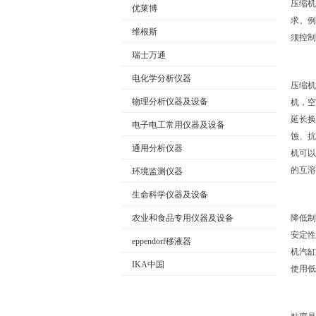
压缩机
优莱博
求。例
维根斯
须控制
公司名称
瑞士万通
电化学分析仪器
压缩机
物理分析仪器及设备
机，空
延长换
电子电工常用仪器及设备
蚀、抗
通用分析仪器
机可以
的互溶
环境监测仪器
生命科学仪器及设备
农业和食品专用仪器及设备
降低制
安定性
eppendorf移液器
机汽缸
IKA中国
使用低