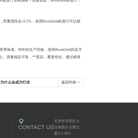
的粘度计去检测呢？答案就是：
Brookfield粘度计！
%，而重现性在±0.2%，使用Brookfield粘度计可以精
世界标准。
80年的生产经验，使得Brookfield的名字
0%以上。质量稳定可靠，**度高，重复性好。通过精准
粘度计为什么会成为行业
返回列表>>
天津市河西区大
CONTACT US
沽南路白天鹅大
厦3-1-803