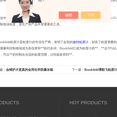
影响压缩机油性能、质量的至关重要因素。如何控制好压缩机油的粘度计，用什么样
吗？
业中通常使用
Brookfield
博勒飞
粘度计来检测控制产品粘度。精度可达测量范围的
±1
制泡沫粘度，是生产和产品开发重要的工具。
rookfield粘度计是粘度计的专业生产商，发明了起初的
旋转粘度计
，创造了粘度测量的
测量和控制领域成为高信誉和**的代名词。Brookfield已成为粘度计的**，**达7
，可以**的控制在合适的粘度范围，让性能发挥到**。
篇：
会维护才是真的会用化学防爆冰箱
下一篇：
Brookfield博勒飞
的标准？
ODUCTS
HOT PRODUCTS