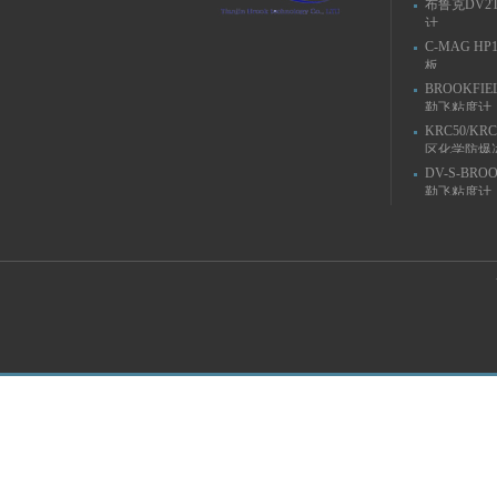
布鲁克DV2
计
C-MAG H
板
BROOKFIE
勒飞粘度计
KRC50/KR
区化学防爆
DV-S-BRO
勒飞粘度计